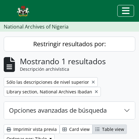
Skip to main content
Togg
National Archives of Nigeria
Restringir resultados por:
Mostrando 1 resultados
Descripción archivística
Remove filter:
Sólo las descripciones de nivel superior
Remove filter:
Library section, National Archives Ibadan
Opciones avanzadas de búsqueda
Imprimir vista previa
Card view
Table view
Ordenar por: Título