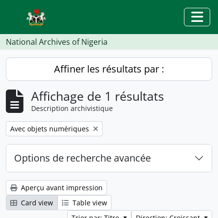
Skip to main content
Togg
National Archives of Nigeria
Affiner les résultats par :
Affichage de 1 résultats
Description archivistique
Remove filter:
Avec objets numériques
Options de recherche avancée
Aperçu avant impression
Card view
Table view
Trier par: Titre
Direction: Croissant