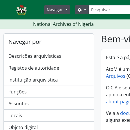
Skip to main content
Pesquisar
Search options
Navegar
National Archives of Nigeria
Bem-v
Navegar por
Descrições arquivísticas
Esta é a p
Registos de autoridade
AtoM é um 
Arquivos
(
Instituição arquivística
O CIA e se
Funções
apoio a en
about pag
Assuntos
Veja a
doc
Locais
alguns exe
Objeto digital