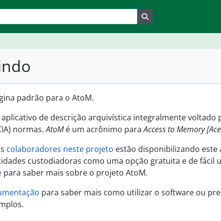
Search in browse pag
indo
ágina padrão para o AtoM.
aplicativo de descrição arquivística integralmente voltad
CIA) normas.
AtoM
é um acrônimo para
Access to Memory [Ac
us
colaboradores neste projeto
estão disponibilizando este 
tidades custodiadoras como uma opção gratuita e de fácil us
e
para saber mais sobre o projeto AtoM.
umentação
para saber mais como utilizar o software ou pr
mplos.