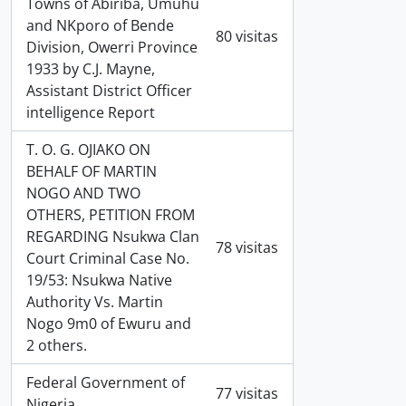
Towns of Abiriba, Umuhu
and NKporo of Bende
80 visitas
Division, Owerri Province
1933 by C.J. Mayne,
Assistant District Officer
intelligence Report
T. O. G. OJIAKO ON
BEHALF OF MARTIN
NOGO AND TWO
OTHERS, PETITION FROM
REGARDING Nsukwa Clan
78 visitas
Court Criminal Case No.
19/53: Nsukwa Native
Authority Vs. Martin
Nogo 9m0 of Ewuru and
2 others.
Federal Government of
77 visitas
Nigeria