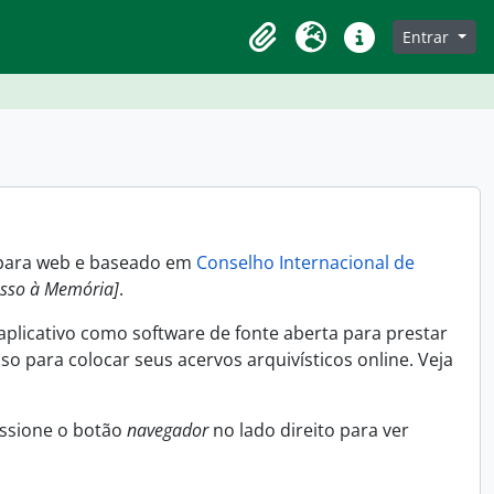
e
Entrar
Área de transferência
Idioma
Ligações rápidas
o para web e baseado em
Conselho Internacional de
esso à Memória]
.
aplicativo como software de fonte aberta para prestar
o para colocar seus acervos arquivísticos online. Veja
essione o botão
navegador
no lado direito para ver